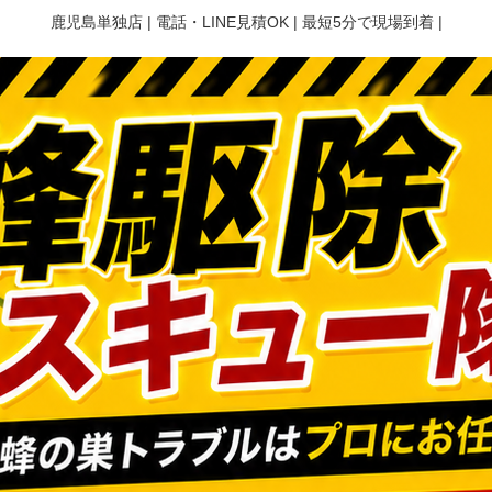
鹿児島単独店 | 電話・LINE見積OK | 最短5分で現場到着 |